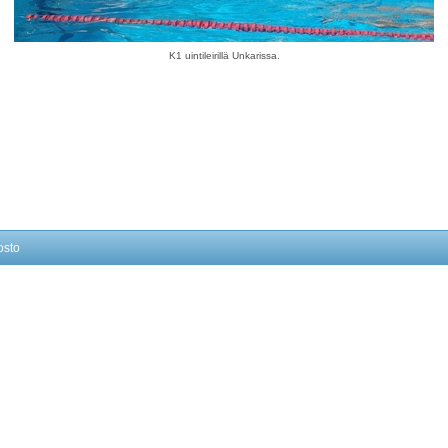
K1 uintileirillä Unkarissa.
osto