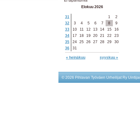
Ei tapahtumia
Elokuu 2026
31
1
2
32
3
4
5
6
7
8
9
33
10
11
12
13
14
15
16
34
17
18
19
20
21
22
23
35
24
25
26
27
28
29
30
36
31
« heinäkuu
syyskuu »
©
2026 Pihlavan Työväen Urheilijat Ry Uintija