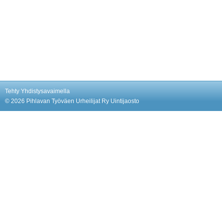
Tehty Yhdistysavaimella
©
2026 Pihlavan Työväen Urheilijat Ry Uintijaosto