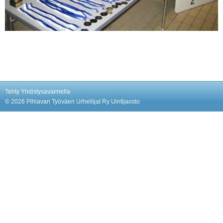
Tehty Yhdistysavaimella
©
2026 Pihlavan Työväen Urheilijat Ry Uintijaosto