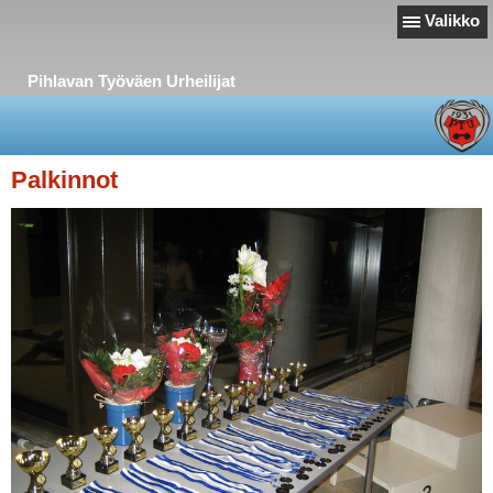
Valikko
Pihlavan Työväen Urheilijat
Palkinnot