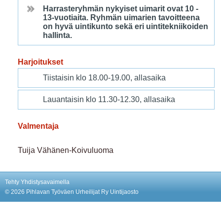
Harrasteryhmän nykyiset uimarit ovat 10 -
13-vuotiaita. Ryhmän uimarien tavoitteena
on hyvä uintikunto sekä eri uintitekniikoiden
hallinta.
Harjoitukset
Tiistaisin klo 18.00-19.00, allasaika
Lauantaisin klo 11.30-12.30, allasaika
Valmentaja
Tuija Vähänen-Koivuluoma
Tehty Yhdistysavaimella
©
2026 Pihlavan Työväen Urheilijat Ry Uintijaosto