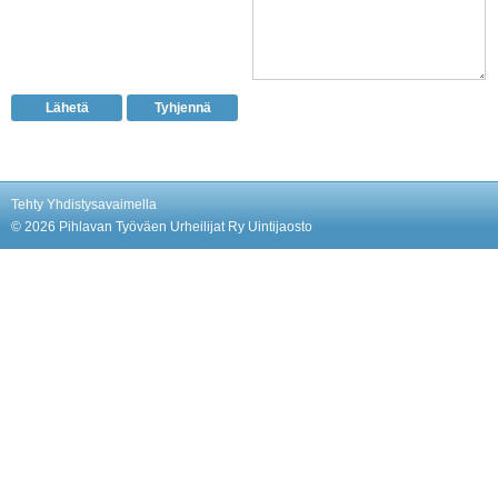
Tehty Yhdistysavaimella
©
2026 Pihlavan Työväen Urheilijat Ry Uintijaosto